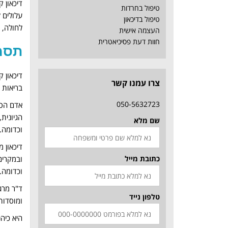
דיכאון 
טיפול בחרדות
עלולים 
טיפול בדיכאון
לחולה, 
העצמה אישית
חוות דעת פסיכיאטרית
תסמי
דיכאון 
צרו עמנו קשר
בריאות ו
050-5632723
אדם הס
הגיונית
שם מלא
וכדומה.
דיכאון 
כתובת מייל
ובמקרים 
וכדומה.
טלפון נייד
ומוסדות
היא כיהנה כסגן ה