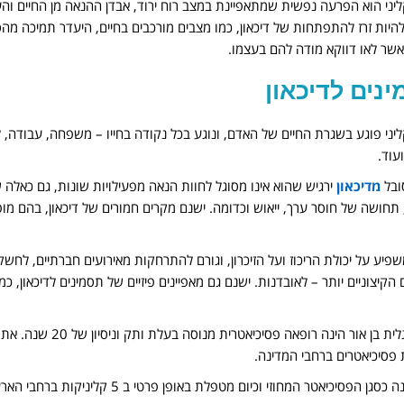
קליני הוא הפרעה נפשית שמתאפיינת במצב רוח ירוד, אבדן ההנאה מן החיים ו
להיות זרז להתפתחות של דיכאון, כמו מצבים מורכבים בחיים, היעדר תמיכה מהסבי
אשר לאו דווקא מודה להם בעצמו.
נים לדיכאון
קליני פוגע בשגרת החיים של האדם, ונוגע בכל נקודה בחייו – משפחה, עבודה, לי
עוד.
ובל
מדיכאון
ירגיש שהוא אינו מסוגל לחוות הנאה מפעילויות שונות, גם כאלה
, תחושה של חוסר ערך, ייאוש וכדומה. ישנם מקרים חמורים של דיכאון, בהם מו
משפיע על יכולת הריכוז ועל הזיכרון, וגורם להתרחקות מאירועים חברתיים, לחשק
הקיצוניים יותר – לאובדנות. ישנם גם מאפיינים פיזיים של תסמינים לדיכאון, כמ
ד"ר מרגלית בן אור הינ
 פסיכיאטרים ברחבי המדינה.
פסיכיאטר המחוזי וכיום מטפלת באופן פרטי ב 5 קליניקות ברחבי הארץ. תל אביב, ירושלים, כפר סבא, שערי תקווה ונהריה.